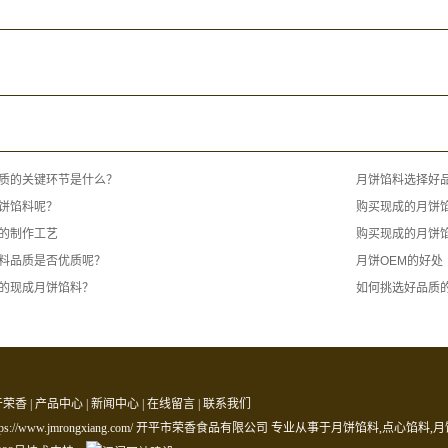
质的关键环节是什么？
月饼馅料选择好
饼馅料呢？
购买现成的月饼
的制作工艺
购买现成的月饼
料品质是否优质呢？
月饼OEM的好处
的现成月饼馅料？
如何挑选好品质
于荣香
|
产品中心
|
新闻中心
|
在线留言
|
联系我们
© https://www.jmrongxiang.com/ 开平市荣香食品有限公司 专业从事于
月饼馅料
,
点心馅料
,
月