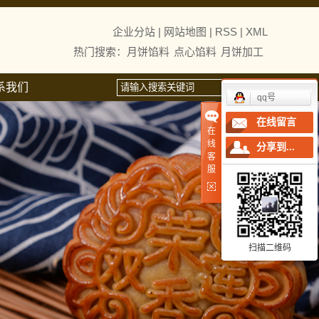
企业分站
|
网站地图
|
RSS
|
XML
热门搜索：
月饼馅料
点心馅料
月饼加工
系我们
qq号
在线留言
在
线
分享到...
客
服
扫描二维码