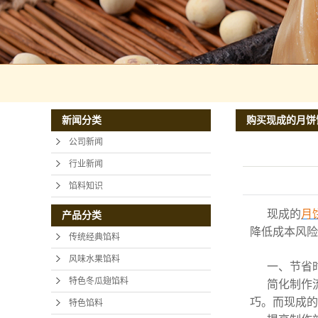
购买现成的月饼
新闻分类
公司新闻
行业新闻
馅料知识
现成的
月
产品分类
降低成本风险
传统经典馅料
风味水果馅料
一、节省
特色冬瓜翅馅料
简化制作
巧。而现成的
特色馅料