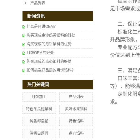
提高制作
产品列表
足市场需求或
新闻资讯
二、保证
什么是月饼OEM？
标准化生
购买现成金沙奶黄馅料的好处
升品牌形象，
购买现成的月饼馅料的优势
专业配方
月饼OEM的好处
价值达到上佳
购买现成的点心馅料的好处
三、满足
如何挑选好品质的月饼馅料？
口味丰富
热门关键词
等），能够满
定制化服
月饼加工
产品列表
求。
特色冬瓜翅馅料
风味水果馅料
纯香椰皇馅
特色馅料
清香白莲蓉
点心馅料