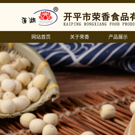
网站首页
关于荣香
产品展示
公司简介
传统经典馅料
联系我们
风味水果馅料
生产设备
特色冬瓜翅馅料
月饼代加工中心
特色馅料
产品系列
产品列表