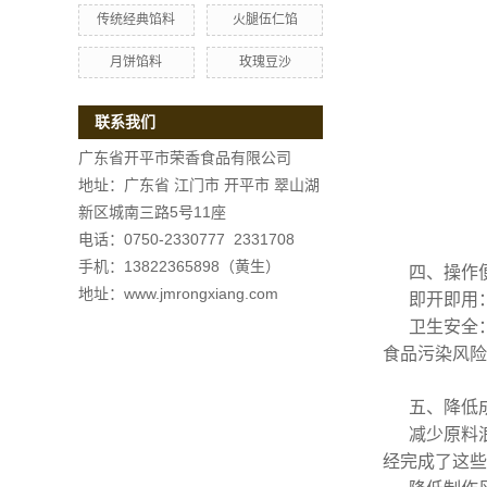
传统经典馅料
火腿伍仁馅
月饼馅料
玫瑰豆沙
联系我们
广东省开平市荣香食品有限公司
地址：广东省 江门市 开平市 翠山湖
新区城南三路5号11座
电话：0750-2330777 2331708
手机：13822365898（黄生）
四、操作
地址：www.jmrongxiang.com
即开即用
卫生安全
食品污染风险
五、降低
减少原料
经完成了这些